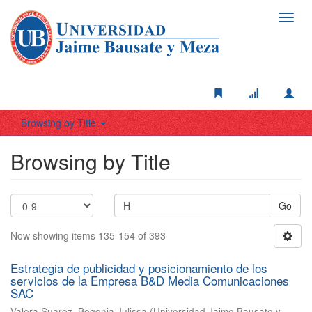
Toggl
navig
Browsing by Title
Browsing by Title
Go
Now showing items 135-154 of 393
Estrategia de publicidad y posicionamiento de los
servicios de la Empresa B&D Media Comunicaciones
SAC
Valera Suarez, Begonia Julissa
(
Universidad Jaime Bausate y