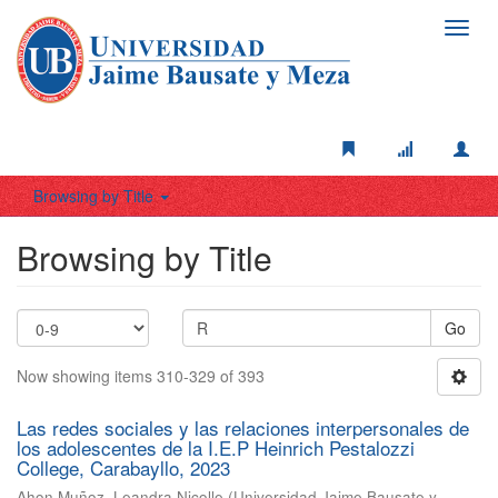
Toggl
navig
Browsing by Title
Browsing by Title
Go
Now showing items 310-329 of 393
Las redes sociales y las relaciones interpersonales de
los adolescentes de la I.E.P Heinrich Pestalozzi
College, Carabayllo, 2023
Ahon Muñoz, Leandra Nicolle
(
Universidad Jaime Bausate y