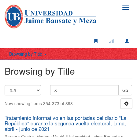
Toggl
navig
Browsing by Title
Browsing by Title
Go
Now showing items 354-373 of 393
Tratamiento informativo en las portadas del diario “La
República” durante la segunda vuelta electoral, Lima,
abril - junio de 2021
Pereyra Castro, Marleny Mayté
(
Universidad Jaime Bausate y