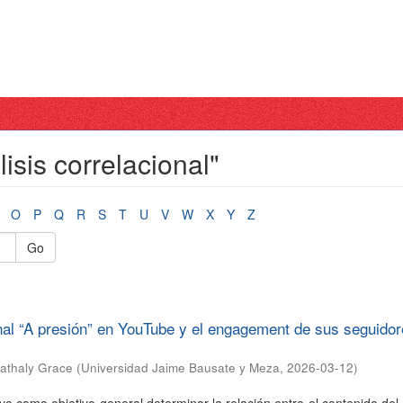
isis correlacional"
O
P
Q
R
S
T
U
V
W
X
Y
Z
Go
al “A presión” en YouTube y el engagement de sus seguidor
Nathaly Grace
(
Universidad Jaime Bausate y Meza
,
2026-03-12
)