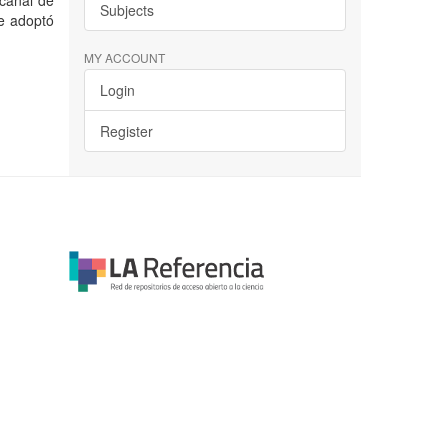
 canal de
Subjects
e adoptó
MY ACCOUNT
Login
Register