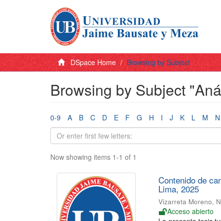
DSpace Home
Browsing by Subject
Browsing by Subject "Anál
0-9
A
B
C
D
E
F
G
H
I
J
K
L
M
N
Now showing items 1-1 of 1
Contenido de can
Lima, 2025
Vizarreta Moreno, 
Acceso abierto