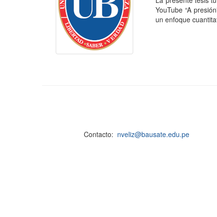
La presente tesis t
YouTube “A presión
un enfoque cuantitat
Contacto:
nveliz@bausate.edu.pe