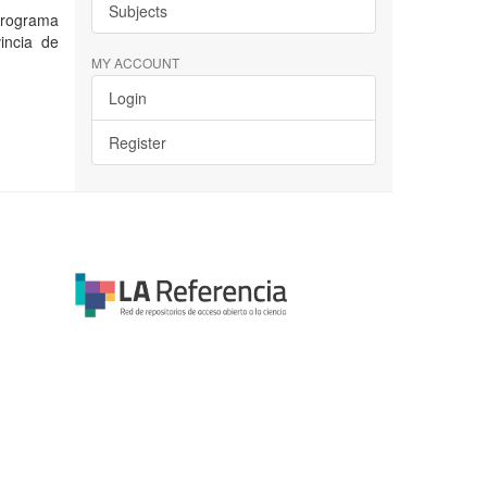
Subjects
 programa
incia de
MY ACCOUNT
Login
Register