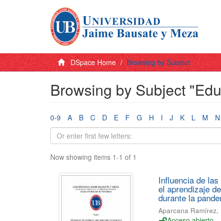
DSpace Home
Browsing by Subject
Browsing by Subject "Edu
0-9
A
B
C
D
E
F
G
H
I
J
K
L
M
N
Now showing items 1-1 of 1
Influencia de la
el aprendizaje d
durante la pande
Aparcana Ramírez, M
Acceso abierto