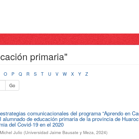
cación primaria"
O
P
Q
R
S
T
U
V
W
X
Y
Z
Go
s estrategias comunicacionales del programa “Aprendo en Ca
el alumnado de educación primaria de la provincia de Huaroc
mia del Covid-19 en el 2020
ichel Julio
(
Universidad Jaime Bausate y Meza
,
2024
)