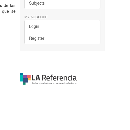
Subjects
os de las
s que se
MY ACCOUNT
Login
Register