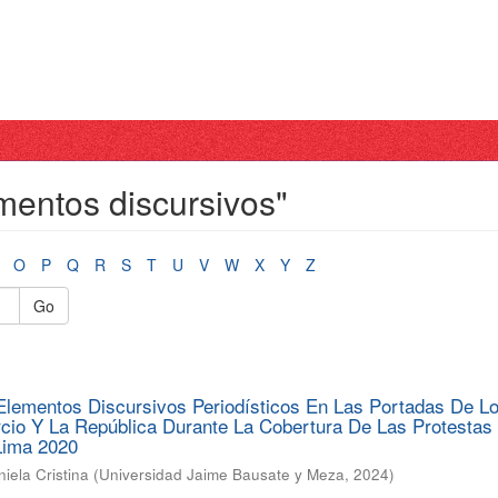
mentos discursivos"
O
P
Q
R
S
T
U
V
W
X
Y
Z
Go
Elementos Discursivos Periodísticos En Las Portadas De L
cio Y La República Durante La Cobertura De Las Protestas
Lima 2020
iela Cristina
(
Universidad Jaime Bausate y Meza
,
2024
)