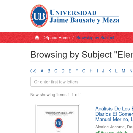
DSpace Home
Browsing by Subject
Browsing by Subject "Ele
0-9
A
B
C
D
E
F
G
H
I
J
K
L
M
N
Now showing items 1-1 of 1
Análisis De Los 
Diarios El Comer
Manuel Merino, 
Alcalde Jacome, Dan
Acceso abierto