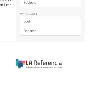
ficación
Subjects
 en Lima,
MY ACCOUNT
Login
Register