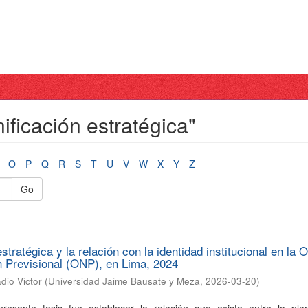
ificación estratégica"
O
P
Q
R
S
T
U
V
W
X
Y
Z
Go
estratégica y la relación con la identidad institucional en la O
 Previsional (ONP), en Lima, 2024
dio Victor
(
Universidad Jaime Bausate y Meza
,
2026-03-20
)