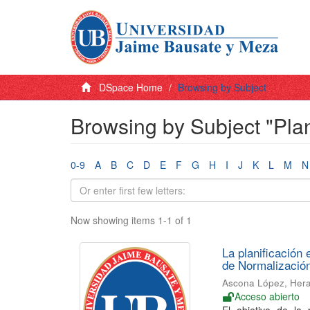
DSpace Home
Browsing by Subject
Browsing by Subject "Plan
0-9
A
B
C
D
E
F
G
H
I
J
K
L
M
N
Now showing items 1-1 of 1
La planificación 
de Normalización
Ascona López, Hera
Acceso abierto