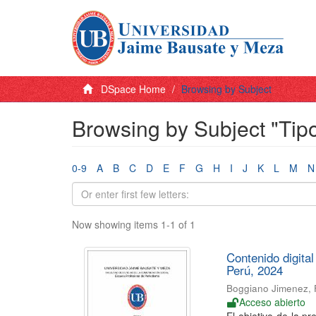
DSpace Home
Browsing by Subject
Browsing by Subject "Tipo
0-9
A
B
C
D
E
F
G
H
I
J
K
L
M
N
Now showing items 1-1 of 1
Contenido digita
Perú, 2024
Boggiano Jimenez, 
Acceso abierto