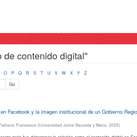
 de contenido digital"
O
P
Q
R
S
T
U
V
W
X
Y
Z
Go
l en Facebook y la imagen institucional de un Gobierno Regio
Fabiana Francesca
(
Universidad Jaime Bausate y Meza
,
2025
)