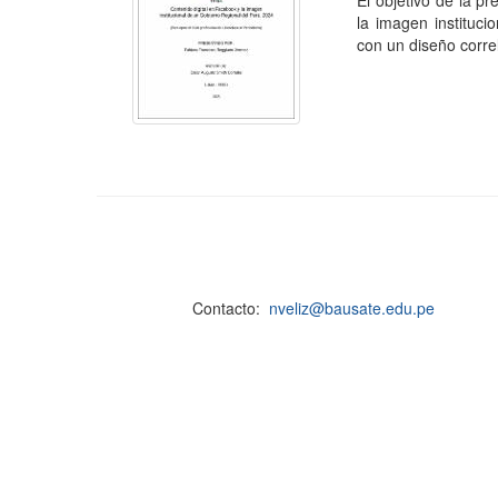
El objetivo de la pr
la imagen instituc
con un diseño correl
Contacto:
nveliz@bausate.edu.pe