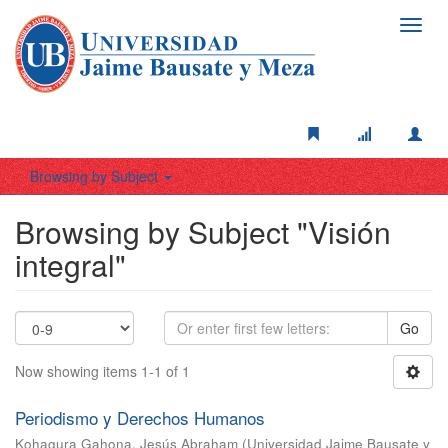
Toggl
navig
Browsing by Subject
Browsing by Subject "Visión
integral"
Go
Now showing items 1-1 of 1
Periodismo y Derechos Humanos
Kohagura Gahona, Jesús Abraham
(
Universidad Jaime Bausate y