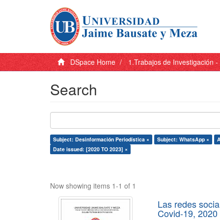
DSpace Home
1.Trabajos de Investigación 
Search
Subject: Desinformación Periodística ×
Subject: WhatsApp ×
A
Date issued: [2020 TO 2023] ×
Now showing items 1-1 of 1
Las redes socia
Covid-19, 2020