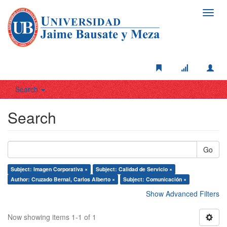
Toggl
navig
Search
Search
Go
Subject: Imagen Corporativa ×
Subject: Calidad de Servicio ×
Author: Cruzado Bernal, Carlos Alberto ×
Subject: Comunicación ×
Show Advanced Filters
Now showing items 1-1 of 1