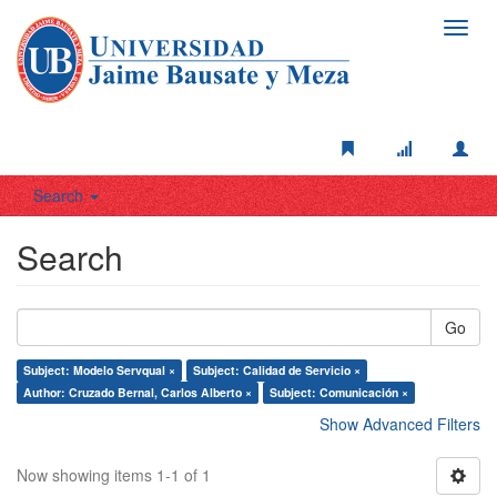
Toggl
navig
Search
Search
Go
Subject: Modelo Servqual ×
Subject: Calidad de Servicio ×
Author: Cruzado Bernal, Carlos Alberto ×
Subject: Comunicación ×
Show Advanced Filters
Now showing items 1-1 of 1