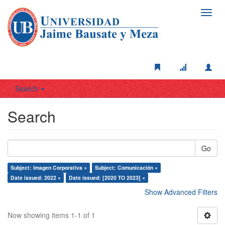
Toggl
navig
Search
Search
Go
Subject: Imagen Corporativa ×
Subject: Comunicación ×
Date issued: 2022 ×
Date issued: [2020 TO 2023] ×
Show Advanced Filters
Now showing items 1-1 of 1