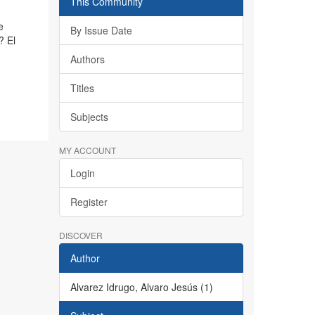
This Community
e
By Issue Date
? El
Authors
Titles
Subjects
MY ACCOUNT
Login
Register
DISCOVER
Author
Alvarez Idrugo, Alvaro Jesús (1)