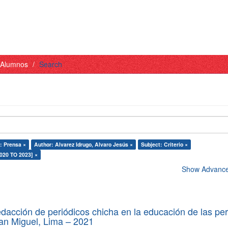
- Alumnos
Search
: Prensa ×
Author: Alvarez Idrugo, Alvaro Jesús ×
Subject: Criterio ×
2020 TO 2023] ×
Show Advanced
edacción de periódicos chicha en la educación de las pe
 San Miguel, Lima – 2021