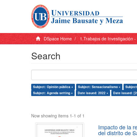
DSpace Home
1.Trabajos de Investigación 
Search
Subject: Opinión pública ×
Subject: Sensacionalismo ×
Subject
Subject: Agenda setting ×
Date issued: 2022 ×
Date issued: [
Now showing items 1-1 of 1
Impacto de la r
del distrito de