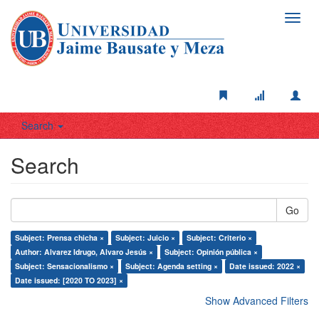
Toggl
navig
Search
Search
Go
Subject: Prensa chicha ×
Subject: Juicio ×
Subject: Criterio ×
Author: Alvarez Idrugo, Alvaro Jesús ×
Subject: Opinión pública ×
Subject: Sensacionalismo ×
Subject: Agenda setting ×
Date issued: 2022 ×
Date issued: [2020 TO 2023] ×
Show Advanced Filters