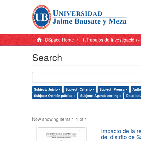
DSpace Home
1.Trabajos de Investigación 
Search
Subject: Juicio ×
Subject: Criterio ×
Subject: Prensa ×
Autho
Subject: Opinión pública ×
Subject: Agenda setting ×
Date iss
Now showing items 1-1 of 1
Impacto de la r
del distrito de