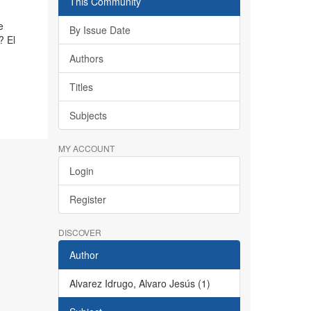
This Community
e
By Issue Date
? El
Authors
Titles
Subjects
MY ACCOUNT
Login
Register
DISCOVER
Author
Alvarez Idrugo, Alvaro Jesús (1)