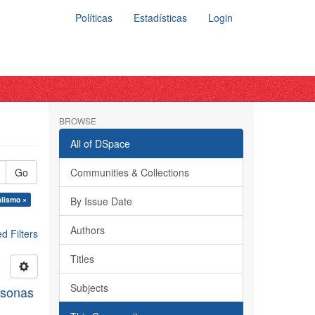
Políticas
Estadísticas
Login
BROWSE
All of DSpace
Go
Communities & Collections
alismo ×
By Issue Date
Authors
 Filters
Titles
Subjects
rsonas