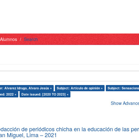
- Alumnos
Search
r: Alvarez Idrugo, Alvaro Jesús ×
Subject: Artículo de opinión ×
Subject: Sensacion
ued: 2022 ×
Date issued: [2020 TO 2023] ×
Show Advanced
edacción de periódicos chicha en la educación de las pe
 San Miguel, Lima – 2021