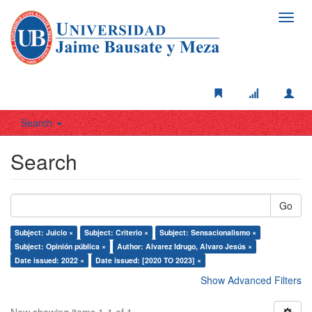
Toggl
navig
Search
Search
Go
Subject: Juicio ×
Subject: Criterio ×
Subject: Sensacionalismo ×
Subject: Opinión pública ×
Author: Alvarez Idrugo, Alvaro Jesús ×
Date issued: 2022 ×
Date issued: [2020 TO 2023] ×
Show Advanced Filters