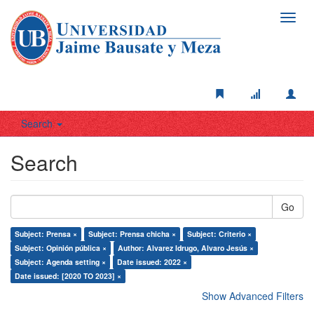
Toggl
navig
Search
Search
Go
Subject: Prensa ×
Subject: Prensa chicha ×
Subject: Criterio ×
Subject: Opinión pública ×
Author: Alvarez Idrugo, Alvaro Jesús ×
Subject: Agenda setting ×
Date issued: 2022 ×
Date issued: [2020 TO 2023] ×
Show Advanced Filters