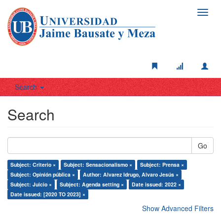
Toggl
navig
Search
Search
Go
Subject: Criterio ×
Subject: Sensacionalismo ×
Subject: Prensa ×
Subject: Opinión pública ×
Author: Alvarez Idrugo, Alvaro Jesús ×
Subject: Juicio ×
Subject: Agenda setting ×
Date issued: 2022 ×
Date issued: [2020 TO 2023] ×
Show Advanced Filters