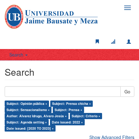
Toggl
navig
Search
Search
Go
Subject: Opinión pública ×
Subject: Prensa chicha ×
Subject: Sensacionalismo ×
Subject: Prensa ×
Author: Alvarez Idrugo, Alvaro Jesús ×
Subject: Criterio ×
Subject: Agenda setting ×
Date issued: 2022 ×
Date issued: [2020 TO 2023] ×
Show Advanced Filters