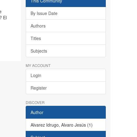
This Community
e
By Issue Date
? El
Authors
Titles
Subjects
MY ACCOUNT
Login
Register
DISCOVER
Author
Alvarez Idrugo, Alvaro Jesús (1)