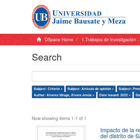
DSpace Home
1.Trabajos de Investigación 
Search
Subject: Criterio ×
Subject: Artículo de opinión ×
Subject: Pren
Author: Alvarez Idrugo, Alvaro Jesús ×
Date issued: 2022 ×
Da
Now showing items 1-1 of 1
Impacto de la r
del distrito de