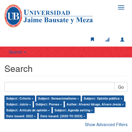
Toggl
navig
Search
Search
Go
Subject: Criterio ×
Subject: Sensacionalismo ×
Subject: Opinión pública ×
Subject: Juicio ×
Subject: Prensa ×
Author: Alvarez Idrugo, Alvaro Jesús ×
Subject: Artículo de opinión ×
Subject: Agenda setting ×
Date issued: 2022 ×
Date issued: [2020 TO 2023] ×
Show Advanced Filters