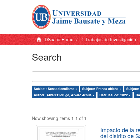
DSpace Home
1.Trabajos de Investigación 
Search
Subject: Sensacionalismo ×
Subject: Prensa chicha ×
Subject:
Author: Alvarez Idrugo, Alvaro Jesús ×
Date issued: 2022 ×
Da
Now showing items 1-1 of 1
Impacto de la r
del distrito de