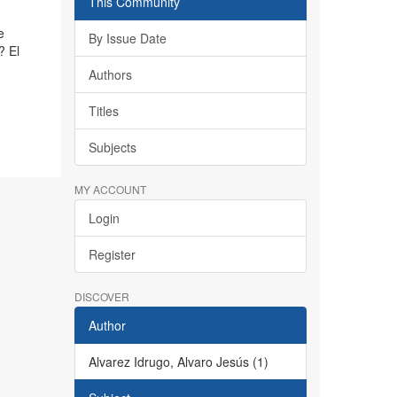
This Community
e
By Issue Date
? El
Authors
Titles
Subjects
MY ACCOUNT
Login
Register
DISCOVER
Author
Alvarez Idrugo, Alvaro Jesús (1)