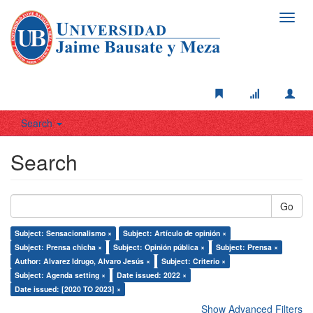
Toggl
navig
Search
Search
Go
Subject: Sensacionalismo ×
Subject: Artículo de opinión ×
Subject: Prensa chicha ×
Subject: Opinión pública ×
Subject: Prensa ×
Author: Alvarez Idrugo, Alvaro Jesús ×
Subject: Criterio ×
Subject: Agenda setting ×
Date issued: 2022 ×
Date issued: [2020 TO 2023] ×
Show Advanced Filters