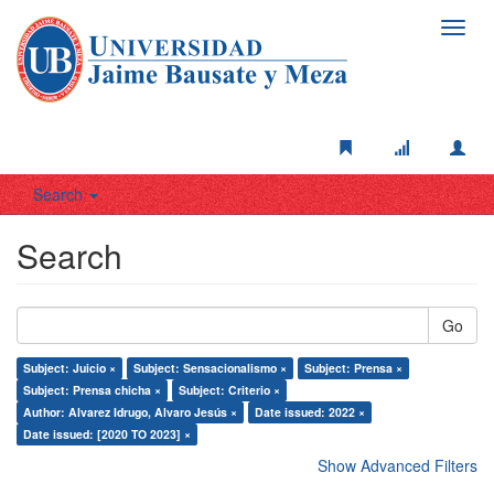
Toggl
navig
Search
Search
Go
Subject: Juicio ×
Subject: Sensacionalismo ×
Subject: Prensa ×
Subject: Prensa chicha ×
Subject: Criterio ×
Author: Alvarez Idrugo, Alvaro Jesús ×
Date issued: 2022 ×
Date issued: [2020 TO 2023] ×
Show Advanced Filters