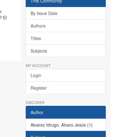
This Community
e
By Issue Date
? El
Authors
Titles
Subjects
MY ACCOUNT
Login
Register
DISCOVER
Author
Alvarez Idrugo, Alvaro Jesús (1)