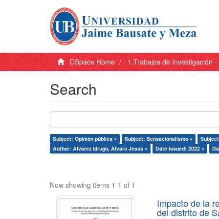
DSpace Home
1.Trabajos de Investigación 
Search
Subject: Opinión pública ×
Subject: Sensacionalismo ×
Subject
Author: Alvarez Idrugo, Alvaro Jesús ×
Date issued: 2022 ×
Da
Now showing items 1-1 of 1
Impacto de la r
del distrito de