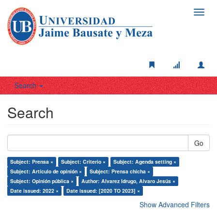
Toggl
navig
Search
Search
Go
Subject: Prensa ×
Subject: Criterio ×
Subject: Agenda setting ×
Subject: Artículo de opinión ×
Subject: Prensa chicha ×
Subject: Opinión pública ×
Author: Alvarez Idrugo, Alvaro Jesús ×
Date issued: 2022 ×
Date issued: [2020 TO 2023] ×
Show Advanced Filters