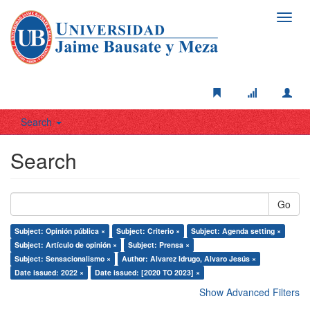
Toggl
navig
Search
Search
Go
Subject: Opinión pública ×
Subject: Criterio ×
Subject: Agenda setting ×
Subject: Artículo de opinión ×
Subject: Prensa ×
Subject: Sensacionalismo ×
Author: Alvarez Idrugo, Alvaro Jesús ×
Date issued: 2022 ×
Date issued: [2020 TO 2023] ×
Show Advanced Filters