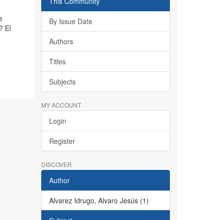
This Community
e
By Issue Date
? El
Authors
Titles
Subjects
MY ACCOUNT
Login
Register
DISCOVER
Author
Alvarez Idrugo, Alvaro Jesús (1)