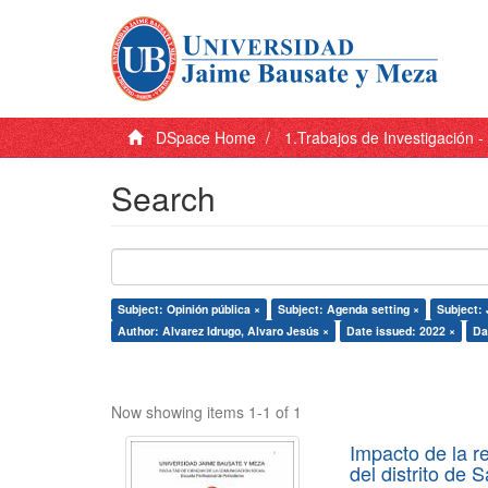
DSpace Home
1.Trabajos de Investigación 
Search
Subject: Opinión pública ×
Subject: Agenda setting ×
Subject: 
Author: Alvarez Idrugo, Alvaro Jesús ×
Date issued: 2022 ×
Da
Now showing items 1-1 of 1
Impacto de la r
del distrito de