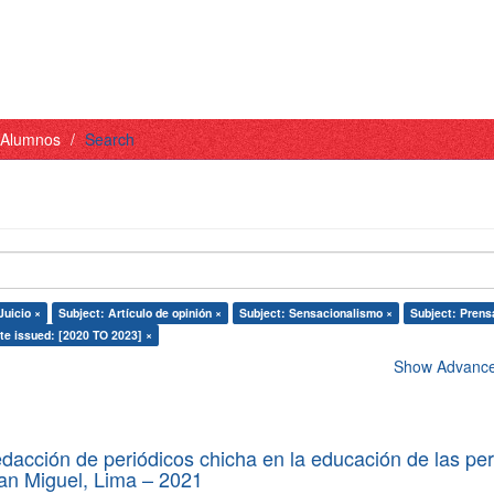
- Alumnos
Search
Juicio ×
Subject: Artículo de opinión ×
Subject: Sensacionalismo ×
Subject: Prens
te issued: [2020 TO 2023] ×
Show Advanced
edacción de periódicos chicha en la educación de las pe
 San Miguel, Lima – 2021