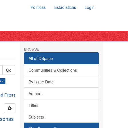
Políticas
Estadísticas
Login
BROWSE
All of DSpace
Go
Communities & Collections
a ×
By Issue Date
Authors
 Filters
Titles
Subjects
rsonas