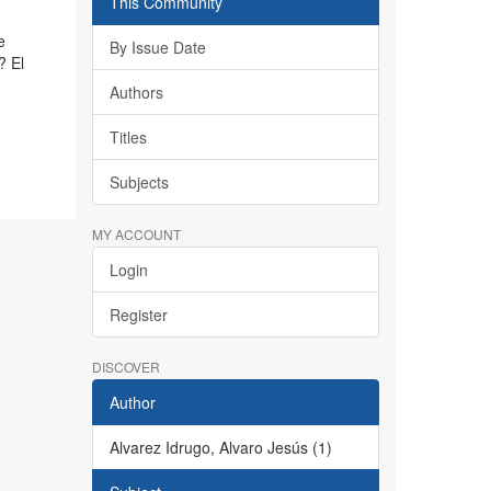
This Community
e
By Issue Date
? El
Authors
Titles
Subjects
MY ACCOUNT
Login
Register
DISCOVER
Author
Alvarez Idrugo, Alvaro Jesús (1)