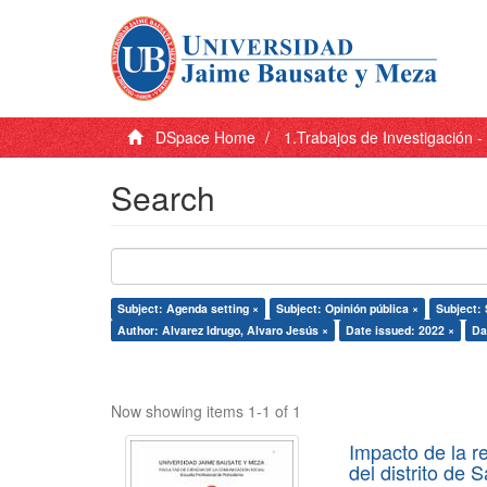
DSpace Home
1.Trabajos de Investigación 
Search
Subject: Agenda setting ×
Subject: Opinión pública ×
Subject:
Author: Alvarez Idrugo, Alvaro Jesús ×
Date issued: 2022 ×
Da
Now showing items 1-1 of 1
Impacto de la r
del distrito de