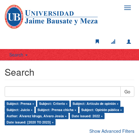
Toggl
navig
Search
Search
Go
Subject: Prensa ×
Subject: Criterio ×
Subject: Artículo de opinión ×
Subject: Juicio ×
Subject: Prensa chicha ×
Subject: Opinión pública ×
Author: Alvarez Idrugo, Alvaro Jesús ×
Date issued: 2022 ×
Date issued: [2020 TO 2023] ×
Show Advanced Filters