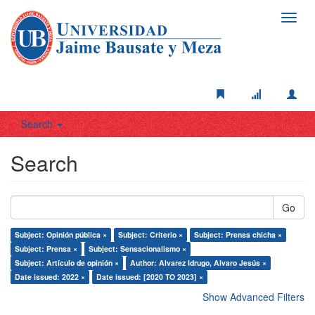
Toggl
navig
Search
Search
Go
Subject: Opinión pública ×
Subject: Criterio ×
Subject: Prensa chicha ×
Subject: Prensa ×
Subject: Sensacionalismo ×
Subject: Artículo de opinión ×
Author: Alvarez Idrugo, Alvaro Jesús ×
Date issued: 2022 ×
Date issued: [2020 TO 2023] ×
Show Advanced Filters