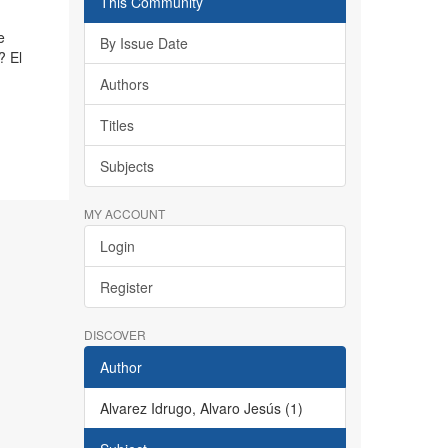
This Community
e
By Issue Date
? El
Authors
Titles
Subjects
MY ACCOUNT
Login
Register
DISCOVER
Author
Alvarez Idrugo, Alvaro Jesús (1)