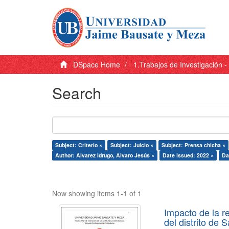
DSpace Home
1.Trabajos de Investigación 
Search
Subject: Criterio ×
Subject: Juicio ×
Subject: Prensa chicha ×
Author: Alvarez Idrugo, Alvaro Jesús ×
Date issued: 2022 ×
Da
Now showing items 1-1 of 1
Impacto de la r
del distrito de