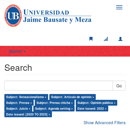
Toggl
navig
Search
Search
Go
Subject: Sensacionalismo ×
Subject: Artículo de opinión ×
Subject: Prensa ×
Subject: Prensa chicha ×
Subject: Opinión pública ×
Subject: Juicio ×
Subject: Agenda setting ×
Date issued: 2022 ×
Date issued: [2020 TO 2023] ×
Show Advanced Filters