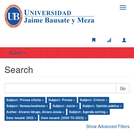
Toggl
navig
Search
Search
Go
Subject: Prensa chicha ×
Subject: Prensa ×
Subject: Criterio ×
Subject: Sensacionalismo ×
Subject: Juicio ×
Subject: Opinión pública ×
Author: Alvarez Idrugo, Alvaro Jesús ×
Subject: Agenda setting ×
Date issued: 2022 ×
Date issued: [2020 TO 2023] ×
Show Advanced Filters