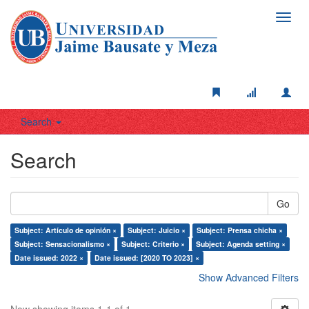
Toggl
navig
Search
Search
Go
Subject: Artículo de opinión ×
Subject: Juicio ×
Subject: Prensa chicha ×
Subject: Sensacionalismo ×
Subject: Criterio ×
Subject: Agenda setting ×
Date issued: 2022 ×
Date issued: [2020 TO 2023] ×
Show Advanced Filters