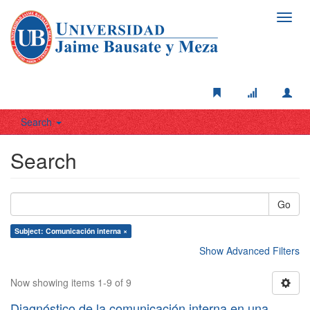
Toggl
navig
Search
Search
Go
Subject: Comunicación interna ×
Show Advanced Filters
Now showing items 1-9 of 9
Diagnóstico de la comunicación interna en una