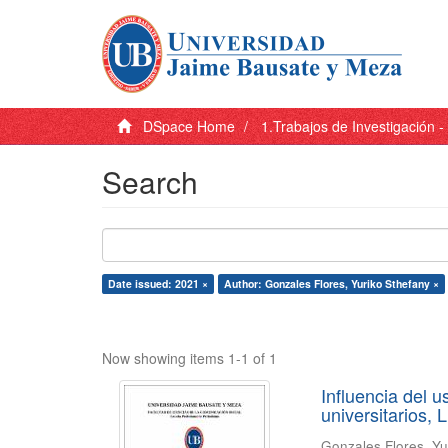
DSpace Home
1.Trabajos de Investigación 
Search
Date issued: 2021 ×
Author: Gonzales Flores, Yuriko Sthefany ×
Now showing items 1-1 of 1
Influencia del u
universitarios,
Gonzales Flores, Yu