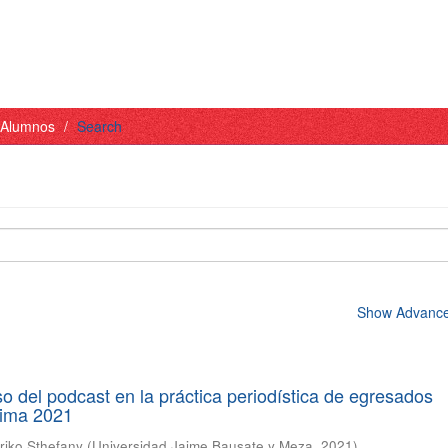
- Alumnos
Search
Show Advanced
so del podcast en la práctica periodística de egresados
 Lima 2021
riko Sthefany
(
Universidad Jaime Bausate y Meza
,
2021
)