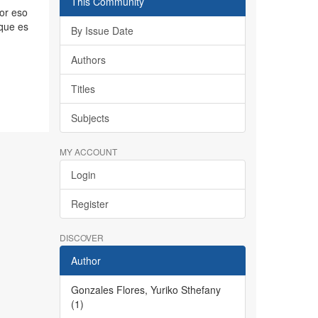
This Community
or eso
 que es
By Issue Date
Authors
Titles
Subjects
MY ACCOUNT
Login
Register
DISCOVER
Author
Gonzales Flores, Yuriko Sthefany
(1)