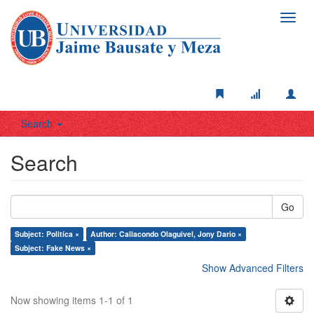
Toggl
navig
Search
Search
Go
Subject: Politíca ×
Author: Callacondo Olaguivel, Jony Dario ×
Subject: Fake News ×
Show Advanced Filters
Now showing items 1-1 of 1