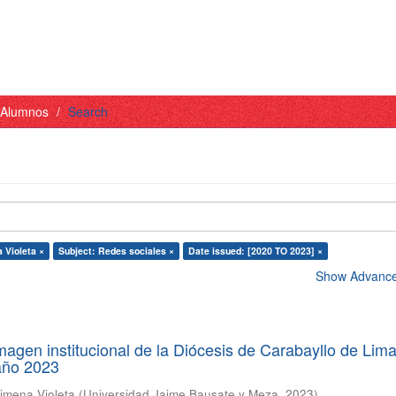
- Alumnos
Search
 Violeta ×
Subject: Redes sociales ×
Date issued: [2020 TO 2023] ×
Show Advanced
magen institucional de la Diócesis de Carabayllo de Lim
año 2023
Ximena Violeta
(
Universidad Jaime Bausate y Meza
,
2023
)