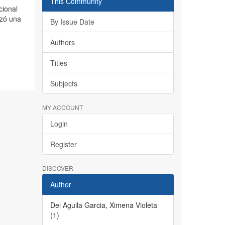
This Community
cional
izó una
By Issue Date
Authors
Titles
Subjects
MY ACCOUNT
Login
Register
DISCOVER
Author
Del Aguila Garcia, Ximena Violeta
(1)