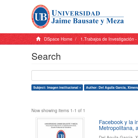
DSpace Home
1.Trabajos de Investigación 
Search
Subject: Imagen institucional ×
Author: Del Aguila Garcia, Ximena
Now showing items 1-1 of 1
Facebook y la i
Metropolitana, 
Del Aguila Garcia, 