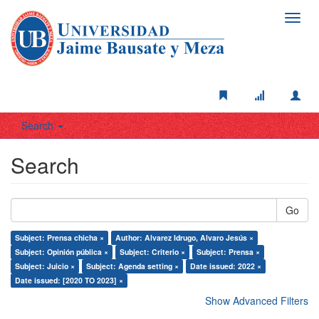
Toggl
navig
Search
Search
Go
Subject: Prensa chicha ×
Author: Alvarez Idrugo, Alvaro Jesús ×
Subject: Opinión pública ×
Subject: Criterio ×
Subject: Prensa ×
Subject: Juicio ×
Subject: Agenda setting ×
Date issued: 2022 ×
Date issued: [2020 TO 2023] ×
Show Advanced Filters