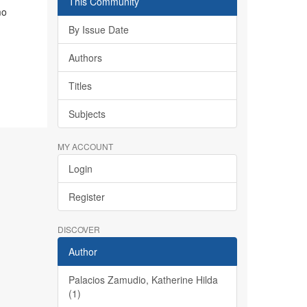
This Community
mo
By Issue Date
Authors
Titles
Subjects
MY ACCOUNT
Login
Register
DISCOVER
Author
Palacios Zamudio, Katherine Hilda
(1)