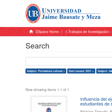
DSpace Home
1.Trabajos de Investigación 
Search
Subject: Periodismo cultural ×
Date issued: 2021 ×
Subject: Id
Now showing items 1-1 of 1
Influencia del ej
estudiantes de 
Palacios Zamudio, K