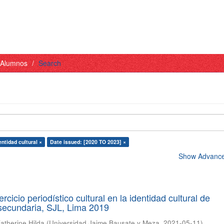
- Alumnos
Search
entidad cultural ×
Date issued: [2020 TO 2023] ×
Show Advanced
ercicio periodístico cultural en la identidad cultural de
secundaria, SJL, Lima 2019
atherine Hilda
(
Universidad Jaime Bausate y Meza
,
2021-05-11
)