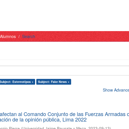
- Alumnos
Search
Subject: Estereotipos ×
Subject: Fake News ×
Show Advanced
afectan al Comando Conjunto de las Fuerzas Armadas d
ación de la opinión pública, Lima 2022
ergio Pierre
(
Universidad Jaime Bausate y Meza
,
2023-09-13
)