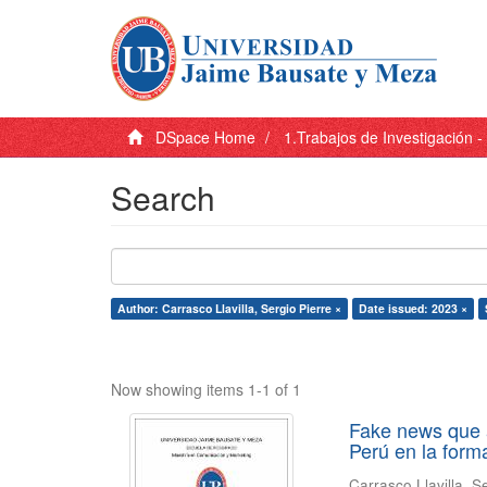
DSpace Home
1.Trabajos de Investigación 
Search
Author: Carrasco Llavilla, Sergio Pierre ×
Date issued: 2023 ×
Now showing items 1-1 of 1
Fake news que 
Perú en la form
Carrasco Llavilla, S