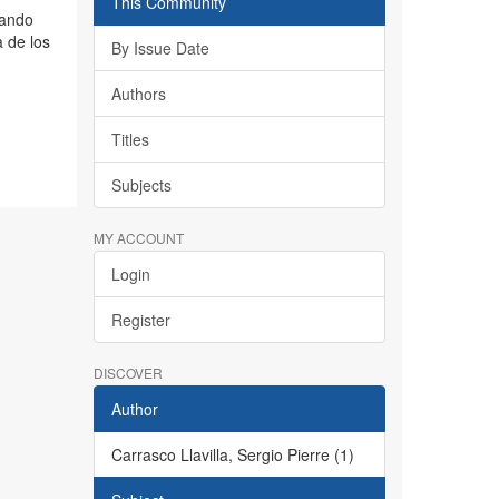
This Community
mando
 de los
By Issue Date
Authors
Titles
Subjects
MY ACCOUNT
Login
Register
DISCOVER
Author
Carrasco Llavilla, Sergio Pierre (1)