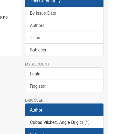
This Community
By Issue Date
s no
Authors
Titles
Subjects
MY ACCOUNT
Login
Register
DISCOVER
Author
Cubas Vilchez, Angie Brigith (1)