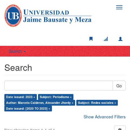
Toggl
navig
Search
Search
Go
Date issued: 2023 ×
Subject: Periodismo ×
Author: Marcelo Calderon, Alexander Jhordy ×
Subject: Redes sociales ×
Date issued: [2020 TO 2023] ×
Show Advanced Filters