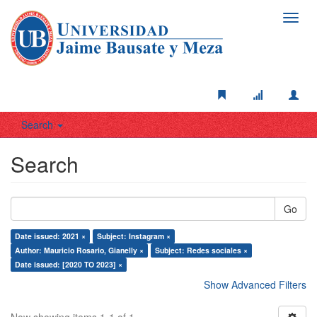
Toggl
navig
Search
Search
Go
Date issued: 2021 ×
Subject: Instagram ×
Author: Mauricio Rosario, Gianelly ×
Subject: Redes sociales ×
Date issued: [2020 TO 2023] ×
Show Advanced Filters