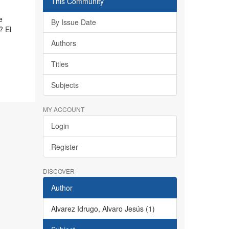
This Community
e
By Issue Date
? El
Authors
Titles
Subjects
MY ACCOUNT
Login
Register
DISCOVER
Author
Alvarez Idrugo, Alvaro Jesús (1)