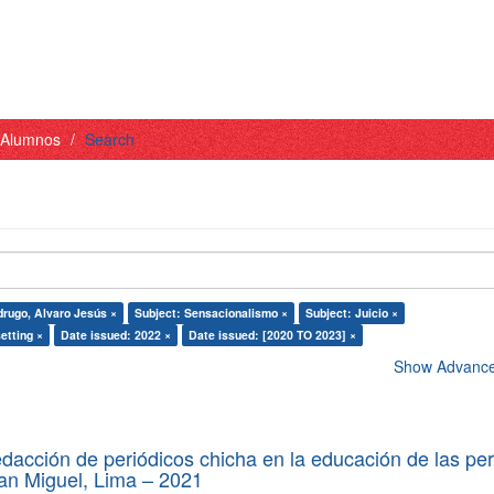
- Alumnos
Search
drugo, Alvaro Jesús ×
Subject: Sensacionalismo ×
Subject: Juicio ×
etting ×
Date issued: 2022 ×
Date issued: [2020 TO 2023] ×
Show Advanced
edacción de periódicos chicha en la educación de las pe
 San Miguel, Lima – 2021