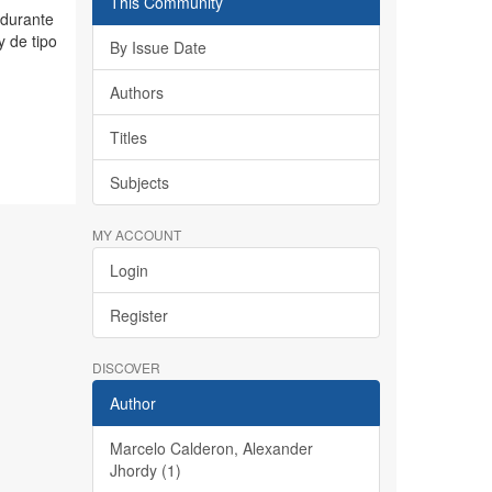
This Community
 durante
y de tipo
By Issue Date
Authors
Titles
Subjects
MY ACCOUNT
Login
Register
DISCOVER
Author
Marcelo Calderon, Alexander
Jhordy (1)