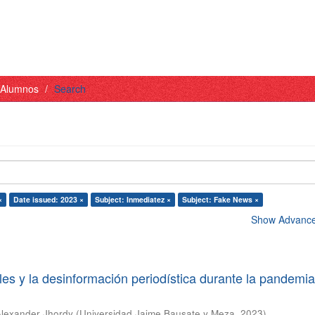
- Alumnos
Search
×
Date issued: 2023 ×
Subject: Inmediatez ×
Subject: Fake News ×
Show Advanced
les y la desinformación periodística durante la pandemi
Alexander Jhordy
(
Universidad Jaime Bausate y Meza
,
2023
)