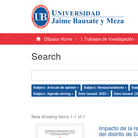
DSpace Home
1.Trabajos de Investigación 
Search
Subject: Artículo de opinión ×
Subject: Sensacionalismo ×
Subj
Subject: Agenda setting ×
Date issued: 2022 ×
Date issued: [
Now showing items 1-1 of 1
Impacto de la r
del distrito de