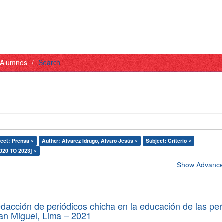
- Alumnos
Search
ect: Prensa ×
Author: Alvarez Idrugo, Alvaro Jesús ×
Subject: Criterio ×
2020 TO 2023] ×
Show Advanced
edacción de periódicos chicha en la educación de las pe
 San Miguel, Lima – 2021