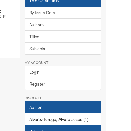
This Community
e
By Issue Date
? El
Authors
Titles
Subjects
MY ACCOUNT
Login
Register
DISCOVER
Author
Alvarez Idrugo, Alvaro Jesús (1)