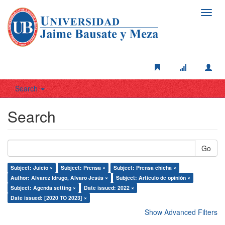
Toggl
navig
Search
Search
Go
Subject: Juicio ×
Subject: Prensa ×
Subject: Prensa chicha ×
Author: Alvarez Idrugo, Alvaro Jesús ×
Subject: Artículo de opinión ×
Subject: Agenda setting ×
Date issued: 2022 ×
Date issued: [2020 TO 2023] ×
Show Advanced Filters